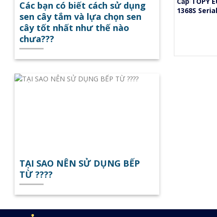
F77 Plus Serial 4.0
Cấp TOPY - HQ8246
Cấp TOPY E
Các bạn có biết cách sử dụng
1368S Serial
Liên hệ
Liên hệ
sen cây tắm và lựa chọn sen
 hệ
cây tốt nhất như thế nào
chưa???
TẠI SAO NÊN SỬ DỤNG BẾP
TỪ ????