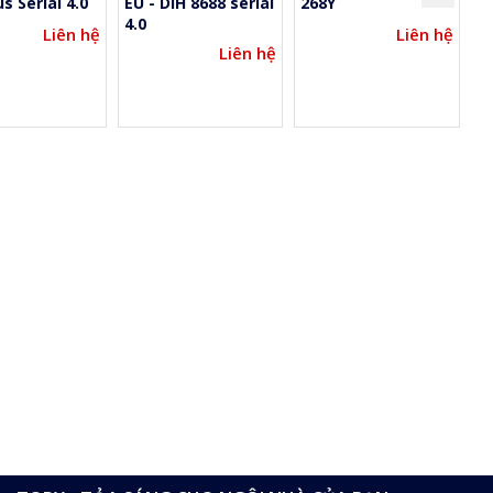
s Serial 4.0
EU - DIH 8688 serial
268Y
A6
4.0
Liên hệ
Liên hệ
Liên hệ