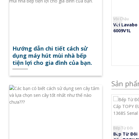
Vòi Rửa Bát
Vòi Rửa Bát
Vòi Chậu
Vòi Rửa Bát Cắm
Vòi Rửa Bát 3
Vòi Lavabo TP-
Chậu Nóng Lạnh
Đường Nước TOPY
6009V1L
TOPY - 4300
- A5368
Li
Liên hệ
Liên hệ
Hướng dẫn chi tiết cách sử
dụng máy hút mùi nhà bếp
tiện lợi cho gia đình của bạn.
Sản phẩ
Bếp Từ Đôi
Chậu Rửa Bát
Bếp Từ Đôi
o
Bếp Từ Đôi TOPY -
Chậu Rửa Bát Cao
Bếp Từ Đôi