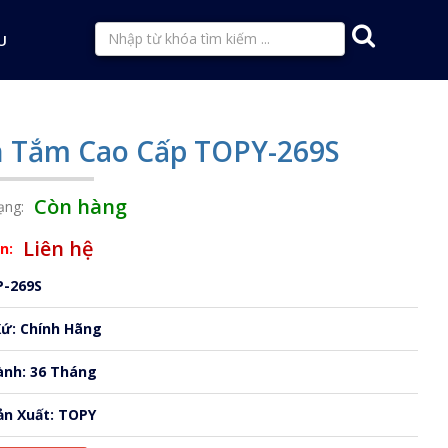
U
n Tắm Cao Cấp TOPY-269S
Còn hàng
ạng:
Liên hệ
n:
P-269S
Xứ: Chính Hãng
ành: 36 Tháng
ản Xuất: TOPY