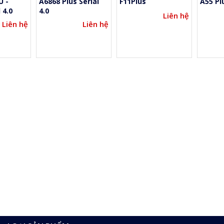
U -
A6868 Plus Serial
F11Plus
A55 Plu
 4.0
4.0
Liên hệ
Liên hệ
Liên hệ