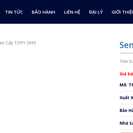
TIN TỨC
BẢO HÀNH
LIÊN HỆ
ĐẠI LÝ
GIỚI THIỆ
Se
Tình tr
Giá bá
Mã: T
Xuất 
Bảo H
Nhà S