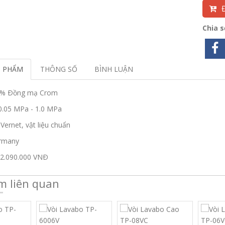
Chia 
N PHẨM
THÔNG SỐ
BÌNH LUẬN
00% Ðồng mạ Crom
0.05 MPa - 1.0 MPa
Vernet, vật liệu chuẩn
rmany
: 2.090.000 VNÐ
m liên quan