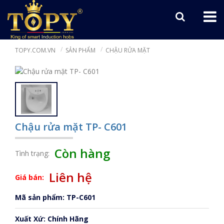
TOPY.COM.VN
SẢN PHẨM
CHẬU RỬA MẶT
Chậu rửa mặt TP- C601
Còn hàng
Tình trạng:
Liên hệ
Giá bán:
Mã sản phẩm: TP-C601
Xuất Xứ: Chính Hãng