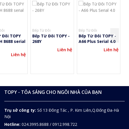
Đôi
Bếp Từ Đôi
Bếp Từ Đôi
Má
 Đôi TOPY
Bếp Từ Đôi TOPY -
Bếp Từ Đôi TOPY -
M
H 8688 serial
268Y
A66 Plus Serial 4.0
C
6
Liên hệ
Liên hệ
Liên hệ
TOPY - TỎA SÁNG CHO NGÔI NHÀ CỦA BẠN
Trụ sở công ty:
Số 13 Đông Tác , P. Kim Liên,Q.Đống Đa-Hà
Nội
Hotline:
024.3995.8688 / 0912.998.722