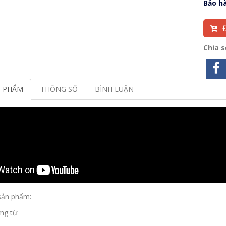
Bảo h
Chia 
N PHẨM
THÔNG SỐ
BÌNH LUẬN
 sản phẩm:
ng từ