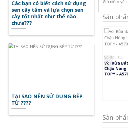
Giá niêm yết:
Các bạn có biết cách sử dụng
sen cây tắm và lựa chọn sen
Sản phẩ
cây tốt nhất như thế nào
chưa???
Bồn Cầu
Sen Cây
Vòi Rửa Bát
i
Bồn Cầu Liền Khối
Sen Cây Đồng Mạ
Vòi Rửa Bá
TP - 902VRN
Đen TOPY - 6005S
Chậu Nóng 
TOPY - A57
 hệ
Liên hệ
Liên hệ
TẠI SAO NÊN SỬ DỤNG BẾP
TỪ ????
Sản phẩ