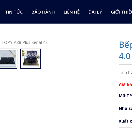
TIN TỨC
BẢO HÀNH
LIÊN HỆ
ĐẠI LÝ
GIỚI THIỆ
Bếp
4.0
Tình tr
Giá bá
Mã:TP
Nhà s
Xuất 